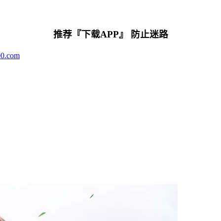
推荐『下载APP』 防止迷路
00.com