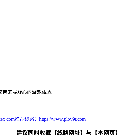
您带来最舒心的游戏体验。
kex.com
推荐线路：
https://www.plov9r.com
建议同时收藏【线路网址】与【本网页】