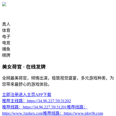
真人
体育
电子
电竞
捕鱼
棋牌
美女荷官 · 在线发牌
全网最美荷官，倾情出演，极致视觉盛宴，多元游戏种类，为
您带来最舒心的游戏体验。
立即注册
进入主页
APP下载
推荐主线路：
https://34.96.227.59:31202
推荐线路：
https://34.96.227.59:31201
推荐线路：
https://www.1nzkex.com
推荐线路：
https://www.plov9r.com