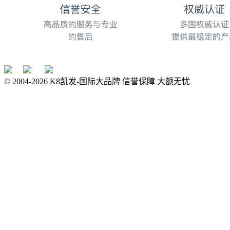
© 2004-
2026
K8凯发-国际大品牌 信誉保障 大额无忧