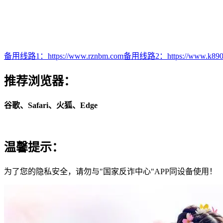
备用线路
1
：
https://www.rznbm.com
备用线路
2
：
https://www.k89
推荐浏览器：
谷歌、Safari、火狐、Edge
温馨提示：
为了您的隐私安全，请勿与"国家反诈中心"APP同设备使用！