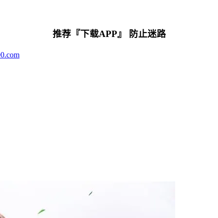
推荐『下载APP』 防止迷路
00.com