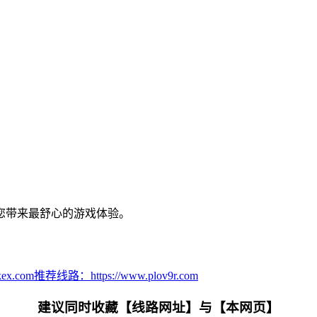
您带来最舒心的游戏体验。
kex.com
推荐线路：
https://www.plov9r.com
建议同时收藏【线路网址】与【本网页】