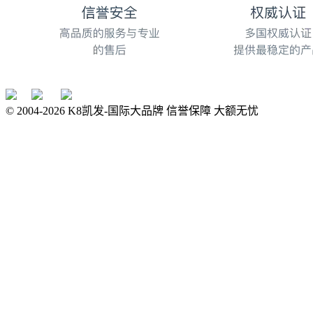
© 2004-
2026
K8凯发-国际大品牌 信誉保障 大额无忧