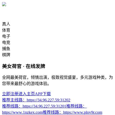
真人
体育
电子
电竞
捕鱼
棋牌
美女荷官 · 在线发牌
全网最美荷官，倾情出演，极致视觉盛宴，多元游戏种类，为
您带来最舒心的游戏体验。
立即注册
进入主页
APP下载
推荐主线路：
https://34.96.227.59:31202
推荐线路：
https://34.96.227.59:31201
推荐线路：
https://www.1nzkex.com
推荐线路：
https://www.plov9r.com