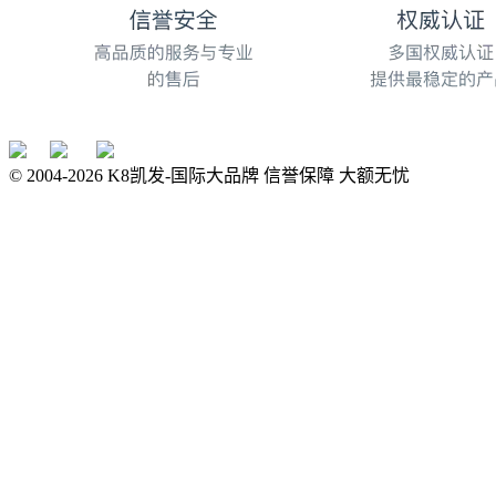
© 2004-
2026
K8凯发-国际大品牌 信誉保障 大额无忧