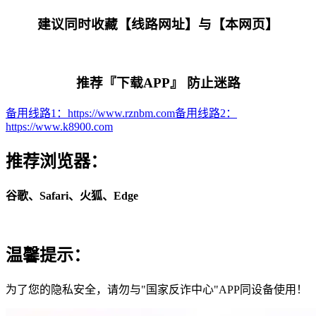
建议同时收藏【线路网址】与【本网页】
推荐『下载APP』 防止迷路
备用线路
1
：
https://www.rznbm.com
备用线路
2
：
https://www.k8900.com
推荐浏览器：
谷歌、Safari、火狐、Edge
温馨提示：
为了您的隐私安全，请勿与"国家反诈中心"APP同设备使用！