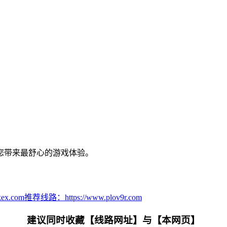
您带来最舒心的游戏体验。
kex.com
推荐线路：
https://www.plov9r.com
建议同时收藏【线路网址】与【本网页】