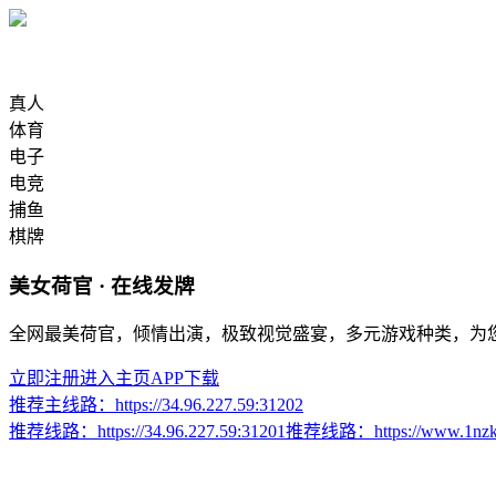
真人
体育
电子
电竞
捕鱼
棋牌
美女荷官 · 在线发牌
全网最美荷官，倾情出演，极致视觉盛宴，多元游戏种类，为
立即注册
进入主页
APP下载
推荐主线路：
https://34.96.227.59:31202
推荐线路：
https://34.96.227.59:31201
推荐线路：
https://www.1nz