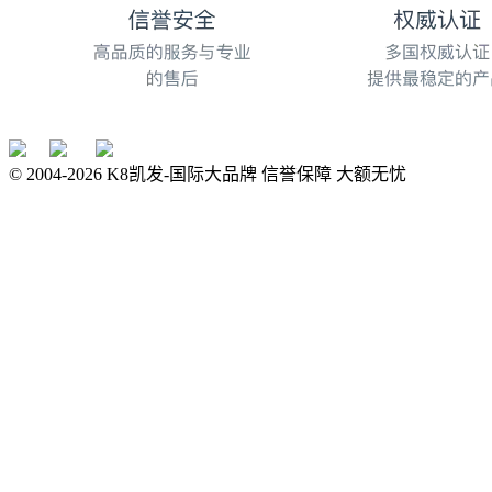
© 2004-
2026
K8凯发-国际大品牌 信誉保障 大额无忧