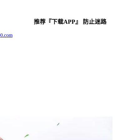
推荐『下载APP』 防止迷路
00.com